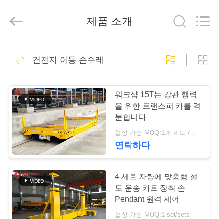
Copyright
©
2019
제품 소개
-
2026
Xinxiang
Hundred
Percent
집
323
Electrical
and
건전지 이동 손수레
Mechanical
Co.,Ltd.
All
건전지 이동 손수레
Rights
제
Reserved.
워크샵 15T는 강관 행력
품
을 위한 트랜스퍼 카를 격
분합니다
협상 가능 MOQ:1개 세트 / 세트
우
연락하다
360
리
인적 미답 이동 손수
에
4 세트 차량에 맞춤형 철
도 운송 카트 장착 손
레
대
Pendant 원격 제어
협상 가능 MOQ:1 set/sets