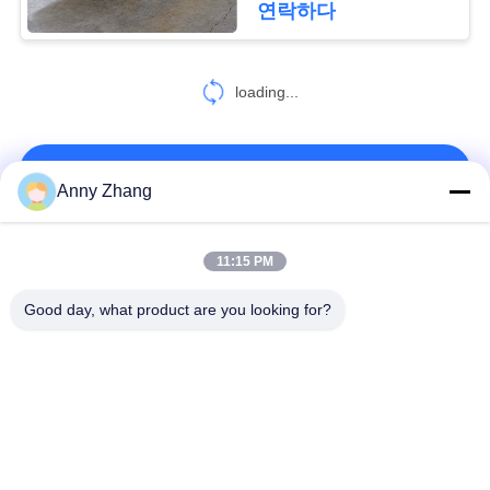
연락하다
40
PRIVACY
loading...
코일 이동 손수레
POLICY
연락처!
Anny Zhang
모든
11:15 PM
18
Good day, what product are you looking for?
형 이동 손수레
인적 미답 이동 손수
건전지 이동 손수레
레
가로장 이동 손수레
AGV 자동 반송차
산업용 메카넘 휠
자동화된 이동 트롤리