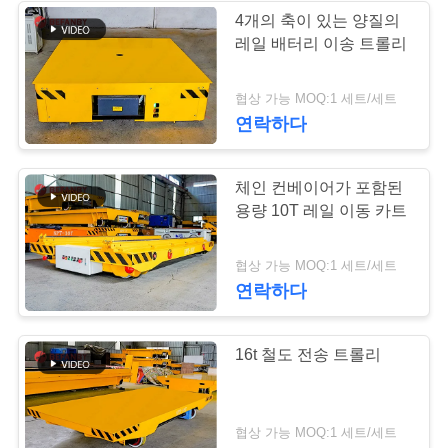
문
4개의 축이 있는 양질의
레일 배터리 이송 트롤리
을
119
요
협상 가능 MOQ:1 세트/세트
전기 이동 손수레
연락하다
구
하
체인 컨베이어가 포함된
세
용량 10T 레일 이동 카트
요
41
협상 가능 MOQ:1 세트/세트
연락하다
사
물자 이동 손수레
16t 철도 전송 트롤리
이
트
협상 가능 MOQ:1 세트/세트
맵