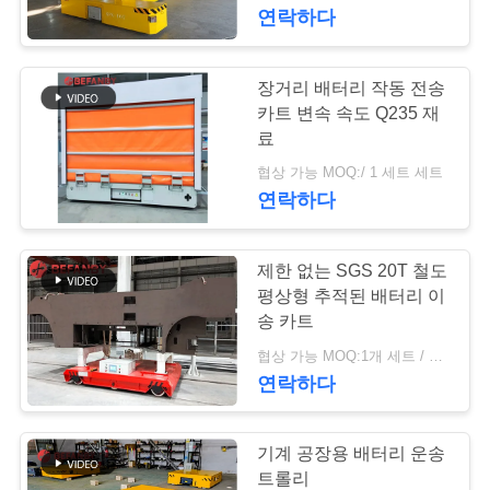
하
연락하다
여
장거리 배터리 작동 전송
172
공
카트 변속 속도 Q235 재
료
가로장 이동 손수레
장
협상 가능 MOQ:/ 1 세트 세트
연락하다
여
행
제한 없는 SGS 20T 철도
평상형 추적된 배터리 이
품
송 카트
146
협상 가능 MOQ:1개 세트 / 세트
질
연락하다
AGV 자동 반송차
관
리
기계 공장용 배터리 운송
트롤리