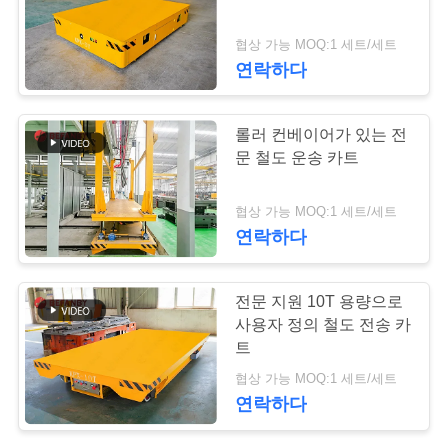
연
협상 가능 MOQ:1 세트/세트
9
연락하다
락
주
산업용 메카넘 휠
롤러 컨베이어가 있는 전
세
문 철도 운송 카트
요
협상 가능 MOQ:1 세트/세트
연락하다
뉴
84
전문 지원 10T 용량으로
스
자동화된 이동 트롤
사용자 정의 철도 전송 카
트
리
인
협상 가능 MOQ:1 세트/세트
연락하다
용