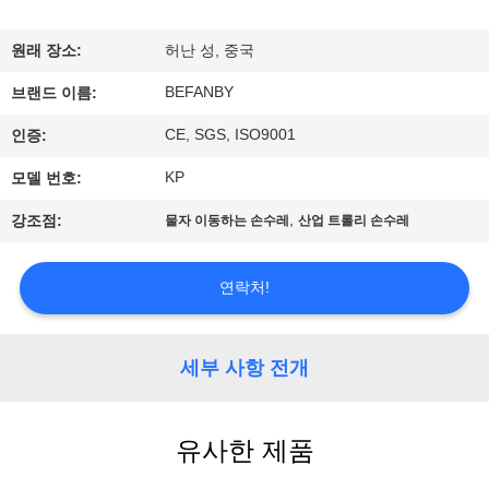
하
여
원래 장소:
허난 성, 중국
BEFANBY
브랜드 이름:
공
CE, SGS, ISO9001
인증:
장
KP
모델 번호:
여
,
강조점:
물자 이동하는 손수레
산업 트롤리 손수레
행
연락처!
품
질
세부 사항 전개
관
유사한 제품
리