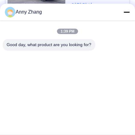
문
연락하다
Anny Zhang
을
요
모든
1:39 PM
구
Good day, what product are you looking for?
인적 미답 이동 손수
하
건전지 이동 손수레
레
세
요
가로장 이동 손수레
AGV 자동 반송차
산업용 메카넘 휠
자동화된 이동 트롤리
사
이
전기 이동 손수레
물자 이동 손수레
트
맵