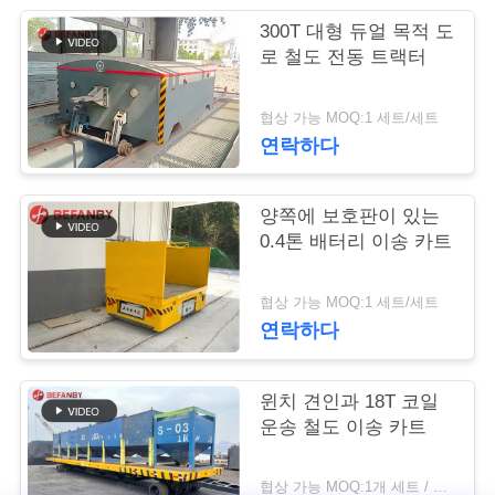
300T 대형 듀얼 목적 도
연
로 철도 전동 트랙터
락
협상 가능 MOQ:1 세트/세트
주
연락하다
세
요
양쪽에 보호판이 있는
0.4톤 배터리 이송 카트
뉴
협상 가능 MOQ:1 세트/세트
연락하다
스
윈치 견인과 18T 코일
인
운송 철도 이송 카트
용
협상 가능 MOQ:1개 세트 / 세트