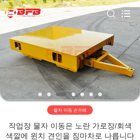
Copyright
©
2019
-
2026
Xinxiang
Hundred
Percent
집
Electrical
and
Mechanical
Co.,Ltd.
All
Rights
제
Reserved.
품
우
리
물자 이동 손수레
에
작업장 물자 이동은 노란 가로장/회색
대
색깔에 윈치 견인을 짐마차로 나릅니다