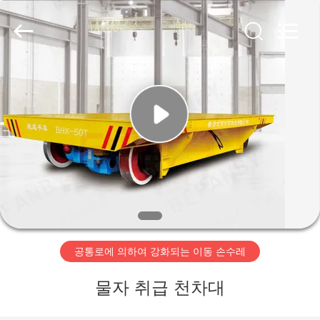
Copyright
©
2019
-
2026
Xinxiang
Hundred
Percent
집
Electrical
and
Mechanical
Co.,Ltd.
All
Rights
제
Reserved.
품
우
리
공통로에 의하여 강화되는 이동 손수레
에
물자 취급 천차대
대