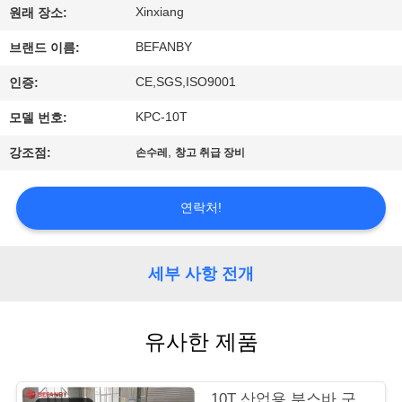
하
Xinxiang
원래 장소:
여
BEFANBY
브랜드 이름:
CE,SGS,ISO9001
인증:
공
KPC-10T
모델 번호:
장
,
강조점:
손수레
창고 취급 장비
여
행
연락처!
품
세부 사항 전개
질
관
유사한 제품
리
10T 산업용 부스바 구