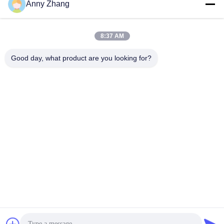
문
Anny Zhang
을
모든
8:37 AM
요
Good day, what product are you looking for?
구
인적 미답 이동 손수
건전지 이동 손수레
레
하
세
가로장 이동 손수레
AGV 자동 반송차
요
산업용 메카넘 휠
자동화된 이동 트롤리
사
전기 이동 손수레
물자 이동 손수레
이
트
구독하십시오
맵