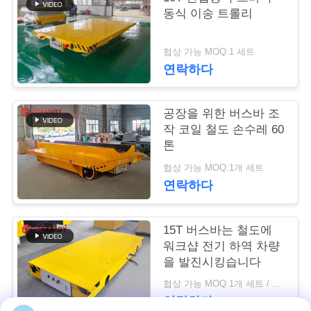
동식 이송 트롤리
연
락
협상 가능 MOQ:1 세트
연락하다
주
세
공장을 위한 버스바 조
작 코일 철도 손수레 60
요
톤
협상 가능 MOQ:1개 세트
뉴
연락하다
스
15T 버스바는 철도에
워크샵 전기 하역 차량
인
을 발진시킹습니다
협상 가능 MOQ:1개 세트 / 세트
용
연락하다