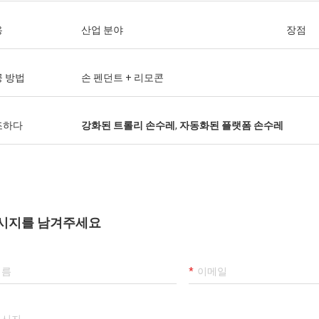
용
산업 분야
장점
 방법
손 펜던트 + 리모콘
조하다
강화된 트롤리 손수레
,
자동화된 플랫폼 손수레
시지를 남겨주세요