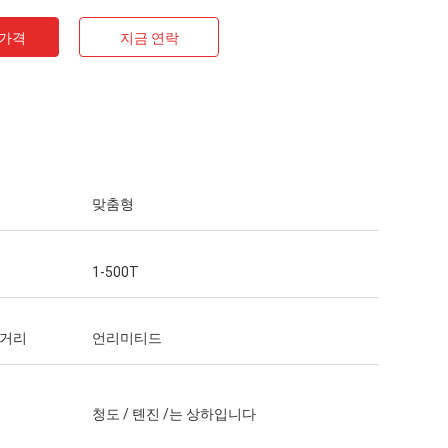
 가격
지금 연락
맞춤형
1-500T
 거리
언리미티드
청도 / 톈진 /는 상하입니다