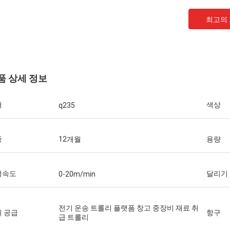
최고의
품 상세 정보
재
색상
q235
제이한
증
12개월
용량
당신은 진짜로 5개의 별 회사입니다. 희망 I는
5개의 별 클라이언트일 수 있습니다!
행속도
달리기
0-20m/min
전기 운송 트롤리 플랫폼 창고 중장비 재료 취
 공급
항구
급 트롤리