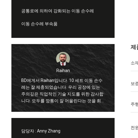
공통로에 의하여 강화되는 이동 손수레
이동 손수레 부속품
제
소
모하메드
 10 세트 이동 손수
안녕, 그것은 중국에 오고 1 년에서 공장을 두
보
우리 공장에 있는
번 방문하는 나의 처음 입니다, 우수한 서비
지도를 위한 감사합
스는 저를 몇 번이고 이동하고 저와 많은 재
어울린다는 것을 희
미있는 것을 공유합니다. 그리고 품목은 당신
주
경이로운 협력에 예
을 가진 협력을 만들게 기뻤던 우리 공장에서
일해 시작했습니다.
전원
담당자 :
Anny Zhang