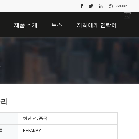
Korean
개
제품 소개
뉴스
저희에게 연락하
십시오
리
롤리
허난 성, 중국
름
BEFANBY