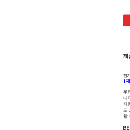
제
전기
1
우
니다
자
도
할 
B