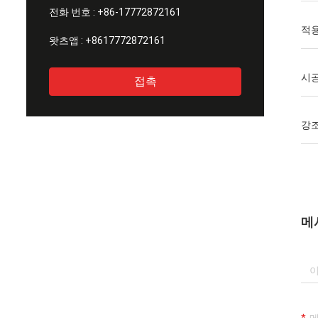
전화 번호 :
+86-17772872161
적
왓츠앱 :
+8617772872161
시공
접촉
강
메