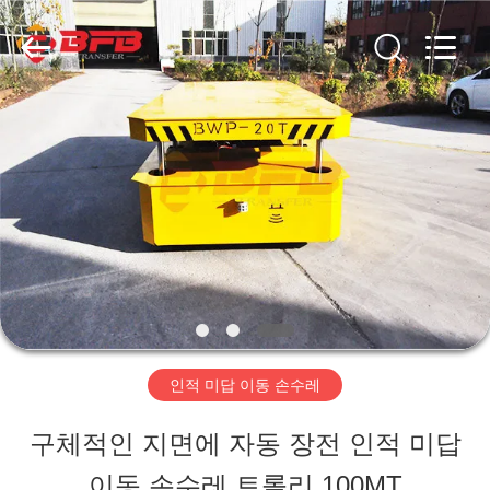
Copyright
©
2019
-
2026
Xinxiang
집
Hundred
Percent
Electrical
and
Mechanical
제
Co.,Ltd.
All
품
Rights
Reserved.
우
리
인적 미답 이동 손수레
에
구체적인 지면에 자동 장전 인적 미답
대
이동 손수레 트롤리 100MT