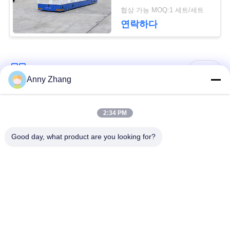
협상 가능 MOQ:1 세트/세트
연락하다
인
용
모든
문
Anny Zhang
을
인적 미답 이동 손수
2:34 PM
건전지 이동 손수레
요
레
Good day, what product are you looking for?
구
가로장 이동 손수레
AGV 자동 반송차
하
산업용 메카넘 휠
자동화된 이동 트롤리
세
요
전기 이동 손수레
물자 이동 손수레