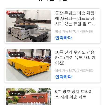
관
리
공장 무궤도 이송 차량
에 사용되는 리프트 장
치가 있는 듀얼 휠 드라
연
이브
협상 가능 MOQ:1 세트/세트
연락하다
락
주
20톤 전기 무궤도 전송
카트 (자기 유도 내비게
세
이션)
요
협상 가능 MOQ:1 세트/세트
연락하다
뉴
6톤 방호 장치 트랙리
스 자재 이송 카트
스