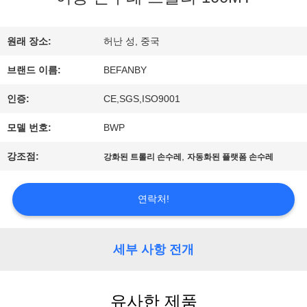
하
원래 장소:
허난 성, 중국
여
브랜드 이름:
BEFANBY
인증:
CE,SGS,ISO9001
공
모델 번호:
BWP
장
강조점:
,
강화된 트롤리 손수레
자동화된 플랫폼 손수레
여
행
연락처!
품
세부 사항 전개
질
유사한 제품