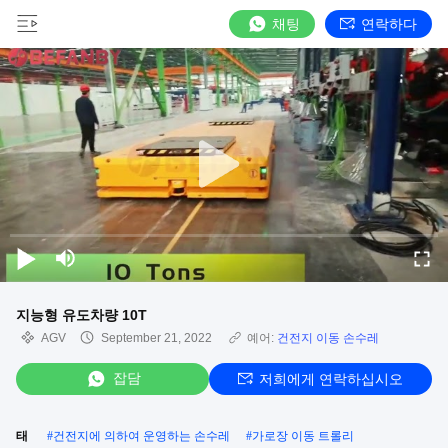
채팅
연락하다
지능형 유도차량 10T
AGV
September 21, 2022
예어:
건전지 이동 손수레
잡담
저희에게 연락하십시오
태
#
건전지에 의하여 운영하는 손수레
#
가로장 이동 트롤리