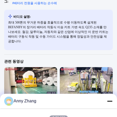
그:
#
배터리 전원을 사용하는 손수레
비디오 설명:
최대 500톤의 무거운 하중을 효율적으로 수평 이동하도록 설계된
BEFANBY의 장거리 배터리 작동식 이송 카트 가변 속도 Q235 소재를 만
나보세요. 철강, 알루미늄, 자동차와 같은 산업에 이상적인 이 운반 카트는
배터리 구동식 작동 및 수동 가이드 시스템을 통해 정밀성과 안전성을 제
공합니다.
관련 동영상
00:37
00:46
Anny Zhang
5T Transfer Cart With Protective
1.5 톤 인적 미답 이송 카트, 맞춤형 배
Frame,Intelligent AGV Cart For
터리 자동 유도 차량
Factory Use
AGV
AGV
June 04, 2026
May 26, 2026